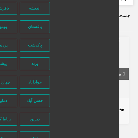
اندیشه
باقرشهر
ستجو پیشرفته
باغستان
بومهن
321 بازدید
پاکدشت
پردیس
پرند
پیشوا
تهران
تهران
جوادآباد
چهاردانگه
تماس بگیرید
حسن آباد
دماوند
بهترین نصاب آنتن ماهواره بهارشیراز 09356045790
8 ماه قبل
صوتی و تصویری
دیزین
رباط کریم
رودهن
ری