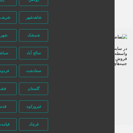
شاهدشهر
شریف آباد
شمشک
شهریار
 سایت تبلیغاتی نیازجو کاربران مستقیما با هم تماس می‌گیرند و هیچ
صالح آباد
صباشهر
سطه‌ای در این میان وجود ندارد، پس دقت فرمایید که در خرید و
وشِ شما نیازجو هیچ دخالتی نداشته و کاربران باید خودشان
به‌های مختلف امنیتی را در نظر بگیرند.
صفادشت
فردوسیه
گلستان
فشم
فیروزکوه
قدس
قرچک
قیامدشت