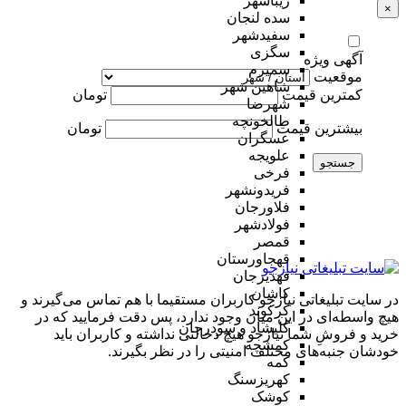
زیباشهر
×
سده لنجان
سفیدشهر
سگزی
آگهی ویژه
سمیرم
موقعیت
شاهین شهر
کمترین قیمت
تومان
شهرضا
طالخونچه
بیشترین قیمت
تومان
عسگران
علویجه
جستجو
فرخی
فریدونشهر
فلاورجان
فولادشهر
قمصر
قهجاورستان
قهدیرجان
کاشان
در سایت تبلیغاتی نیازجو کاربران مستقیما با هم تماس می‌گیرند و
کرکوند
هیچ واسطه‌ای در این میان وجود ندارد، پس دقت فرمایید که در
کلیشاد و سودرجان
خرید و فروشِ شما نیازجو هیچ دخالتی نداشته و کاربران باید
کمشچه
خودشان جنبه‌های مختلف امنیتی را در نظر بگیرند.
کمه
کهریزسنگ
کوشک