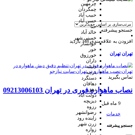
چرمهین
چمگردان
حبیب آباد
حسن آباد
حنا
جستجو پیشرفته
خالد آباد
خمینی شهر
افزودن به علاقه‌مندی
348 بازدید
خوانسار
خور
تهران
تهران
خورزوق
داران
دامنه
درچه
تماس بگیرید
دستگرد
دهاقان
نصاب ماهواره فوری در تهران 09213006103
دهق
دولت آباد
دیزیچه
9 ماه قبل
رزوه
رضوانشهر
خدمات
زاینده رود
زرن شهر
جستجو پیشرفته
زواره