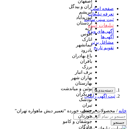
اصفهان
آران و بیدگل
صفحه اصلی
ابریشم
تعرفه تبلیغات
ابوزیدآباد
ثبت مینی سایت
اردستان
تبلیغات انبوه
اژیه
آگهی‌های ویژه
افوس
آگهی‌ها
انارک
مشاغل برتر
ایمانشهر
تقویم تاریخ
بادرود
باغ بهادران
بافران
برزک
برف انبار
بهاران شهر
بهارستان
بوئین و میاندشت
دسته‌بندی‌ها
پیربکران
ثبت اگهی رایگان
تودشک
تیران
جندق
خانه
/ محصولات برچسب خورده “تعمیر دیش ماهواره تهران”
جوزدان
جوشقان و کامو
جستجو
چادگان