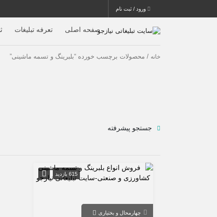
ورود / ثبت نام
صفحه اصلی
تعرفه تبلیغات
ث
/ محصولات برچسب خورده “بلبرینگ و تسمه ماشینی”
خانه
جستجو پیشرفته
615 بازدید
چهارمحال و بختیاری
فارسان