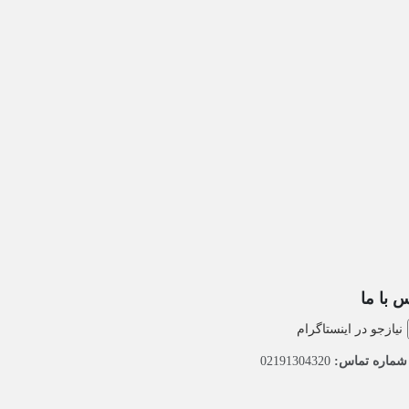
 با ما
نیازجو در اینستاگرام
ماره تماس:
02191304320