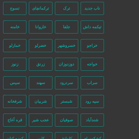
ناب جدید
ترک
ترکمانچای
تسوج
تیکمه داش
جلفا
خاروانا
خامنه
مرتب‌سازی بر اساس جدیدترین
خراجو
خسروشهر
خضرلو
خمارلو
خواجه
دوزدوزان
زرنق
زنوز
سراب
سردرود
سهند
سیس
سیه رود
شبستر
شربیان
شرفخانه
شندآباد
صوفیان
عجب شیر
قره آغاج
کشکسرای
کلوانق
کلیبر
کوزه کنان