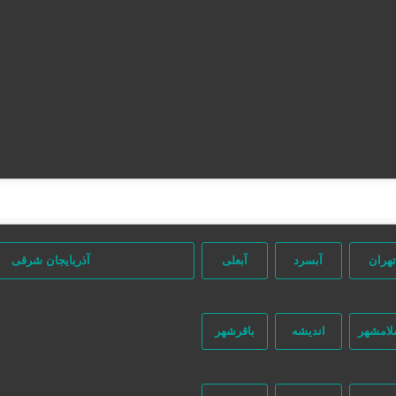
تهران
آبسرد
آبعلی
آذربایجان شرقی
لامشهر
اندیشه
باقرشهر
جستجو