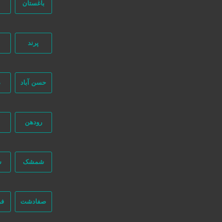
باغستان
ب
پرند
جستجو پیشرفته
حسن آباد
د
رودهن
تهران
تهران
شمشک
ش
,150,000
صفادشت
فر
دستگاه کنترل تردد آسانسور تیپتک (موبایلی) محدود کننده آسانسور
10 ماه قبل
آسانسور /پله برقی /بالابر