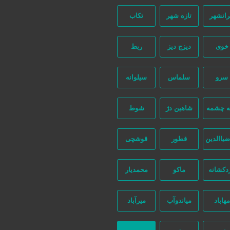
رانشهر
تازه شهر
تکاب
خوی
دیزج دیز
ربط
سرو
سلماس
سیلوانه
ه چشمه
شاهین دژ
شوط
ضیاالدین
قطور
قوشچی
دکشانه
ماکو
محمدیار
مهاباد
میاندوآب
میرآباد