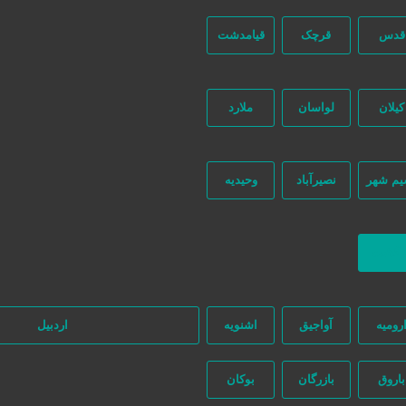
قدس
قرچک
قیامدشت
کیلان
لواسان
ملارد
یم شهر
نصیرآباد
وحیدیه
ه‌ای در این میان وجود ندارد، پس دقت فرمایید که در خرید و فروشِ شما نیازج
ازگشت
رومیه
آواجیق
اشنویه
اردبیل
باروق
بازرگان
بوکان