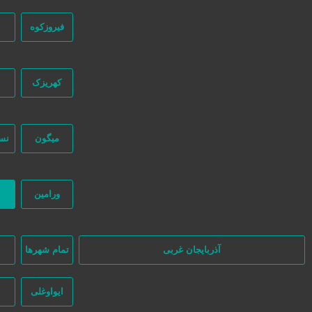
فیروزکوه
کهریزک
میگون
نس
در سایت تبلیغاتی نیازجو کاربران مستقیما با هم تماس می‌گیرند و هیچ واسط
نظر بگیرند.
ورامین
ب
آذربایجان غربی
تمام شهر‌ها
ا
ایواوغلی