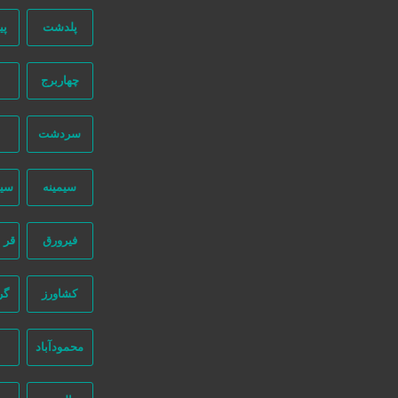
پلدشت
پی
دسترسی سریع
سفارش رپورتاژ آگهی
چهاربرج
صفحه اختصاصی کسب و کار شما
تبلیغات انبوه
سردشت
طراحی سایت اقساطی
قوانین و مقررات
سیمینه
سی
ثبت اینماد
درباره ما
فیرورق
قر 
طراحی سایت : ققنوس پارس
کشاورز
گر
تماس با ما
محمودآباد
نیازجو در اینستاگرام
شماره تماس:
02191304320