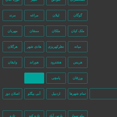
گوگان
لیلان
مراغه
مرند
ملک کیان
ملکان
ممقان
مهربان
میانه
نظرکهریزی
هادی شهر
هرگلان
و هیچ دخالتی نداشته و کاربران باید خودشان جنبه‌های مختلف امنیتی را در
هریس
هشترود
هوراند
وایقان
ورزقان
یامچی
بازگشت
تمام شهر‌ها
اردبیل
آبی بیگلو
اصلان دوز
بیله سوار
پارس آباد
تازه کند
تازه