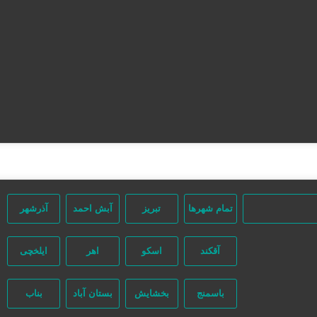
صفحه اصلی
تعرفه تبلیغات
ثبت مینی سایت
تبلیغات انبوه
آگهی‌های ویژه
آگهی‌ها
مشاغل برتر
تقویم تاریخ
تمام شهر‌ها
تبریز
آبش احمد
آذرشهر
آقکند
اسکو
اهر
ایلخچی
باسمنج
بخشایش
بستان آباد
بناب