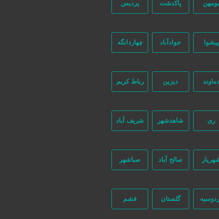
ومهن
پاکدشت
پردیس
پیشوا
جوادآباد
چهاردانگه
ماوند
دیزین
رباط کریم
262 بازدید
ری
شاهدشهر
شریف آباد
هریار
صالح آباد
صباشهر
2 تومان
دوسیه
گلستان
فشم