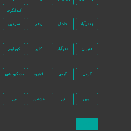
کندانگوت
جعفرآباد
خلخال
رضی
سرعین
عنبران
فخرآباد
کلور
کوراییم
گرمی
گیوی
لاهرود
مشگین شهر
نمین
نیر
هشتجین
هیر
بازگشت