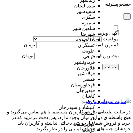
زیباشهر
جستجو پیشرفته
سده لنجان
سفیدشهر
×
سگزی
سمیرم
شاهین شهر
آگهی ویژه
شهرضا
موقعیت
طالخونچه
کمترین قیمت
تومان
عسگران
علویجه
بیشترین قیمت
تومان
فرخی
فریدونشهر
جستجو
فلاورجان
فولادشهر
قمصر
قهجاورستان
قهدیرجان
کاشان
کرکوند
کلیشاد و سودرجان
در سایت تبلیغاتی نیازجو کاربران مستقیما با هم تماس می‌گیرند و
کمشچه
هیچ واسطه‌ای در این میان وجود ندارد، پس دقت فرمایید که در
کمه
خرید و فروشِ شما نیازجو هیچ دخالتی نداشته و کاربران باید
کهریزسنگ
خودشان جنبه‌های مختلف امنیتی را در نظر بگیرند.
کوشک