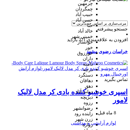
چرمهین
چمگردان
حبیب آباد
حسن آباد
حنا
جستجو پیشرفته
خالد آباد
خمینی شهر
افزودن به علاقه‌مندی
221 بازدید
خوانسار
خور
خراسان رضوی
مشهد
خورزوق
داران
دامنه
درچه
دستگرد
تماس بگیرید
دهاقان
دهق
اسپری خوشبو کننده بادی کر مدل لالیک
دولت آباد
دیزیچه
لامور
رزوه
رضوانشهر
8 ماه قبل
زاینده رود
زرن شهر
لوازم آرایشی و بهداشتی
زواره