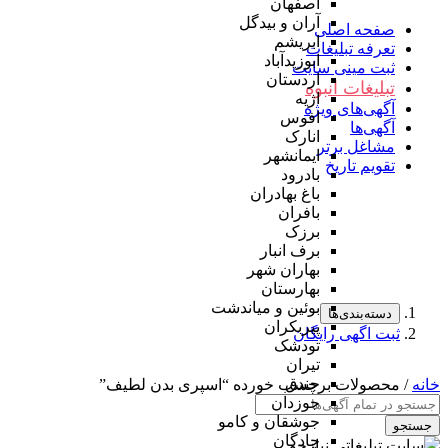
اصفهان
آران و بیدگل
صفحه اصلی
ابریشم
تعرفه تبلیغات
ابوزیدآباد
ثبت مینی سایت
اردستان
تبلیغات انبوه
اژیه
آگهی‌های ویژه
افوس
آگهی‌ها
انارک
مشاغل برتر
ایمانشهر
تقویم تاریخ
بادرود
باغ بهادران
بافران
برزک
برف انبار
بهاران شهر
بهارستان
بوئین و میاندشت
دسته‌بندی‌ها
پیربکران
ثبت اگهی رایگان
تودشک
تیران
جندق
خانه
/ محصولات برچسب خورده “اسپری بدن لطیف”
جوزدان
جوشقان و کامو
جستجو
چادگان