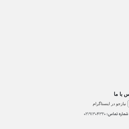
 با ما
نیازجو در اینستاگرام
شماره تماس:
02191304320