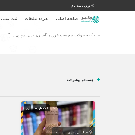
ورود / ثبت نام
صفحه اصلی
تعرفه تبلیغات
ثبت مینی 
/ محصولات برچسب خورده “اسپری بدن اسپری دار”
خانه
جستجو پیشرفته
221 بازدید
خراسان رضوی
مشهد