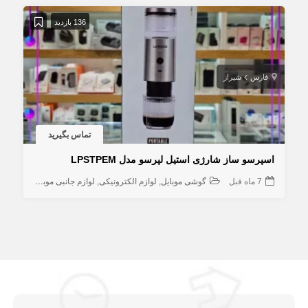
136 بازدید
فارس
شیراز
تماس بگیرید
اسپرسو ساز شارژی استیل لپرسو مدل LPSTPEM
7 ماه قبل
گوشی موبایل
لوازم الکترونیکی
لوازم جانبی موبایل
صوتی و 