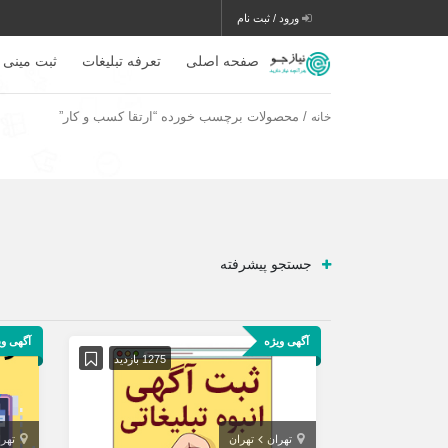
ورود / ثبت نام
صفحه اصلی
تعرفه تبلیغات
ثبت مینی 
/ محصولات برچسب خورده “ارتقا کسب و کار”
خانه
جستجو پیشرفته
آگهی ویژه
آگهی وی
1275 بازدید
تهران
تهران
تهر