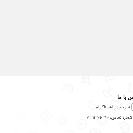
 با ما
نیازجو در اینستاگرام
شماره تماس:
02191304320