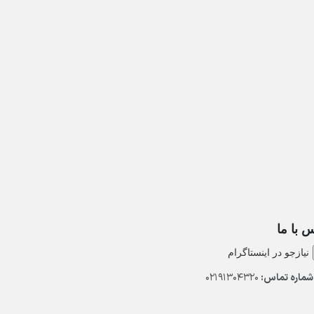
 با ما
نیازجو در اینستاگرام
ماره تماس:
02191304320