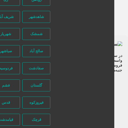
شاهدشهر
شریف آباد
شمشک
شهریار
صالح آباد
صباشهر
ر سایت تبلیغاتی نیازجو کاربران مستقیما با هم تماس می‌گیرند و هیچ
اسطه‌ای در این میان وجود ندارد، پس دقت فرمایید که در خرید و
روشِ شما نیازجو هیچ دخالتی نداشته و کاربران باید خودشان
صفادشت
فردوسیه
نبه‌های مختلف امنیتی را در نظر بگیرند.
گلستان
فشم
فیروزکوه
قدس
قرچک
قیامدشت