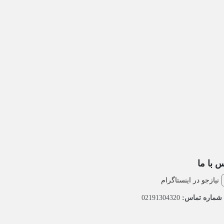
 با ما
نیازجو در اینستاگرام
شماره تماس:
02191304320