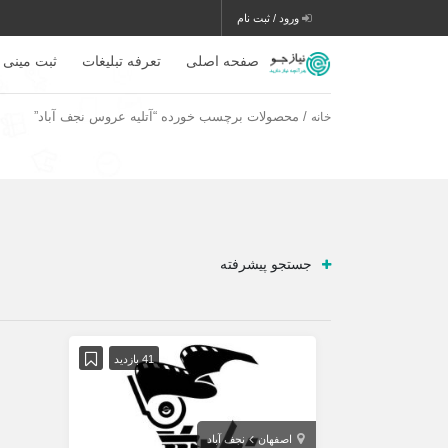
ورود / ثبت نام
صفحه اصلی
تعرفه تبلیغات
ثبت مینی 
/ محصولات برچسب خورده “آتلیه عروس نجف آباد”
خانه
جستجو پیشرفته
41 بازدید
اصفهان
نجف آباد