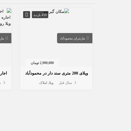
450 بازدید
مازندران
محمودآباد
ماز
2,900,000 تومان
ویلای 200 متری سند دار در محمودآباد
اجاره
3 سال قبل
ویلا
املاک
3 سال قبل