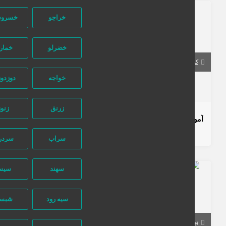
431 بازدید
خراجو
خسروشهر
خضرلو
خمارلو
کردستان
سنندج
خواجه
دوزدوزان
تماس بگیرید
زرنق
زنوز
آموزش صفحه‌آرایی کتاب
2 سال قبل
آموزشی
خدمات آموزشی
سایر
سراب
سردرود
سهند
سیس
703 بازدید
سیه رود
شبستر
تهران
تهران