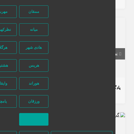
4 سال قبل
آموزشی
خدمات آموزشی
ممقان
مهربان
993 بازدید
میانه
نظرکهریزی
هادی شهر
هرگلان
تهران
تهران
هریس
هشترود
320,000 تومان
هوراند
وایقان
یادگیری برنامه نویسی R
5 سال قبل
آموزشی
خدمات آموزشی
ورزقان
یامچی
بازگشت
2507 بازدید