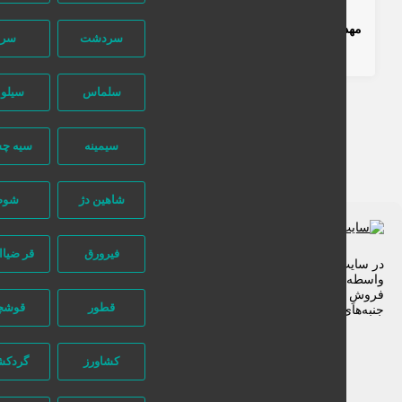
مهد کودک و پیش دبستانی رویش
سردشت
سرو
6 سال قبل
خدمات
آموزشی
خدمات آموزشی
آموزش تخصصی
سلماس
سیلوانه
سیمینه
سیه چشمه
شاهین دژ
شوط
فیرورق
قر ضیاالدین
 سایت تبلیغاتی نیازجو کاربران مستقیما با هم تماس می‌گیرند و هیچ
سطه‌ای در این میان وجود ندارد، پس دقت فرمایید که در خرید و
وشِ شما نیازجو هیچ دخالتی نداشته و کاربران باید خودشان
قطور
قوشچی
به‌های مختلف امنیتی را در نظر بگیرند.
کشاورز
گردکشانه