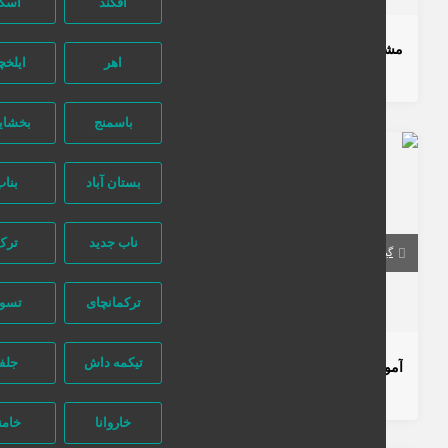
آقکند
اسکو
مشاور تحصیلی انتخاب رشته در رباط کریم پرند ابراهیم محمدی
اهر
ایلخچی
1 سال قبل
خدمات آموزشی
باسمنج
بخشایش
305 بازدید
بستان آباد
بناب
ناب جدید
ترک
گیلان
رشت
ترکمانچای
تسوج
تماس بگیرید
تیکمه داش
جلفا
آموزش چرتکه کودکان
2 سال قبل
خدمات آموزشی
خاروانا
خامنه