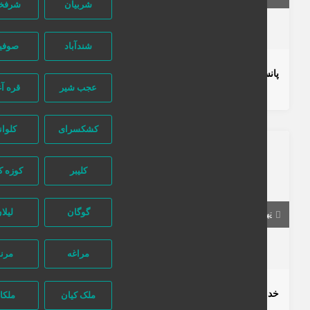
شربیان
شرفخانه
تماس بگیرید
شندآباد
صوفیان
پانسیون مطالعاتی دخترانه فارابی
عجب شیر
قره آغاج
2 سال قبل
خدمات آموزشی
کشکسرای
کلوانق
1507 بازدید
کلیبر
کوزه کنان
گوگان
لیلان
تهران
تهران
مراغه
مرند
تماس بگیرید
خدمات الگوسازی , سایزبندی , چیدمان و پلات
ملک کیان
ملکان