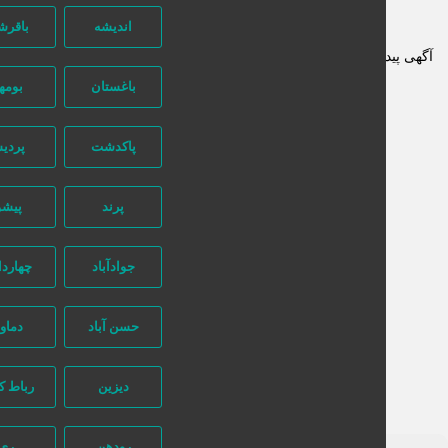
اندیشه
باقرشهر
ی پیدا نشد
باغستان
بومهن
پاکدشت
پردیس
پرند
پیشوا
جوادآباد
چهاردانگه
حسن آباد
دماوند
دیزین
رباط کریم
رودهن
ری