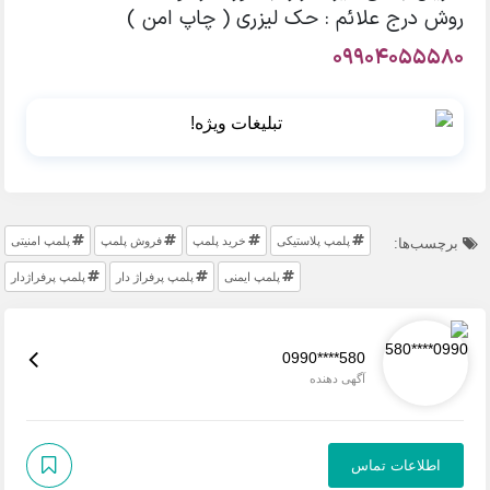
روش درج علائم : حک لیزری ( چاپ امن )
09904055580
پلمپ پلاستیکی
خرید پلمپ
فروش پلمپ
پلمپ امنیتی
برچسب‌ها:
پلمپ ایمنی
پلمپ پرفراژ دار
پلمپ پرفراژدار
0990****580
آگهی دهنده
اطلاعات تماس