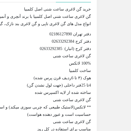
خرید گن لاغری ساعت شنی اصل کلمبیا
گن لاغری ساعت شنی اصل کلمبیا با برند آنچری و آنمیش
انواع مدل های گن لاغری تاپی و گن لاغری بند نازک، گ
دفتر تهران 02186127890
دفتر کرج 02633292384
دفتر کرج (انبار): 02633292385
گن لاغری ساعت شنی
100% لاتکس
ساخت کلمبیا
هوک (۳ تا 6ردیف قرن پرس شده)
4تا 25فنر داخلی (جهت لول نشدن گن)
ساخته شده از لایه اکسپرس شده
گن لاغری ساعت شنی
** لاتکس(لاستیک طبیعی که چربی سوزی میکند) و اسپان
حساسیت است و عبور دهنده هواست)
گن لاغری ساعت شنی
مناسب برای استفاده در کل روز