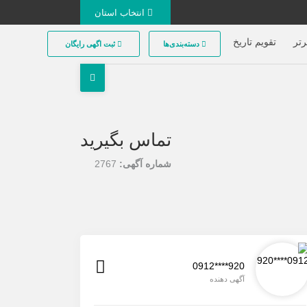
انتخاب استان
تر
تقویم تاریخ
دسته‌بندی‌ها
ثبت اگهی رایگان
تماس بگیرید
شماره آگهی:
2767
0912****920
آگهی دهنده