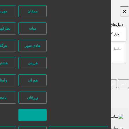
ممقان
مهربان
یل‌های پیش‌فرض:
میانه
نظرکهریزی
هادی شهر
هرگلان
هریس
هشترود
هوراند
وایقان
ارسال گزارش
ورزقان
یامچی
بازگشت
 سایت تبلیغاتی نیازجو کاربران مستقیما با هم تماس می‌گیرند و هیچ