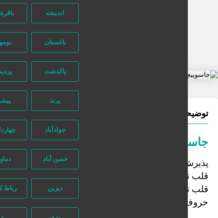
اندیشه
باقرشهر
تماس بگیرید
شماره آگهی:
3310
باغستان
بومهن
پاکدشت
پردیس
پرند
پیشوا
ضیحات آگهی
جوادآباد
چهاردانگه
اسوییچی مرواریدی سه بعدی
حسن آباد
دماوند
یرش سفارش در تعداد بالا ارسال رایگان
 توپر ۲۵۰۰۰تومان
 توخالی ۳۰۰۰۰تومان
دیزین
رباط کریم
ف لاتین ۴۰۰۰۰تومان
رودهن
ری