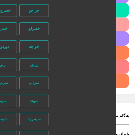
طراحی بنر تبلیغاتی
خراجو
خسروشهر
تبلیغات گسترده مشاغل
خضرلو
خمارلو
لیست سایتهای تبلیغاتی
خواجه
دوزدوزان
ثبت آگهی خدمات آرایشی
زرنق
زنوز
ترمیم مو در یک جلسه
دانلود فایل لایه باز گرافیکی
سراب
سردرود
سهند
سیس
گام تماس فراموش نکنید که بگویید آگهی را در
نیازجو
پیدا کرده اید!
سیه رود
شبستر
انین معامله