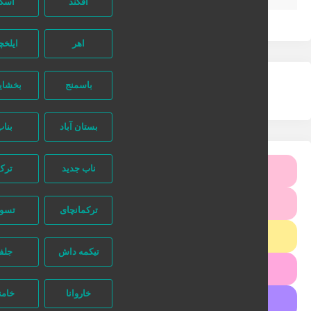
آقکند
اسکو
گزارش مشکل آگهی
اهر
ایلخچی
باسمنج
بخشایش
بستان آباد
بناب
ناب جدید
ترک
طراحی بنر سایت
صفحه اختصاصی مشاغل
ترکمانچای
تسوج
طراحی سایت
تیکمه داش
جلفا
ثبت آگهی خدمات ناخن
خاروانا
خامنه
دریافت کد رهگیری مالیاتی