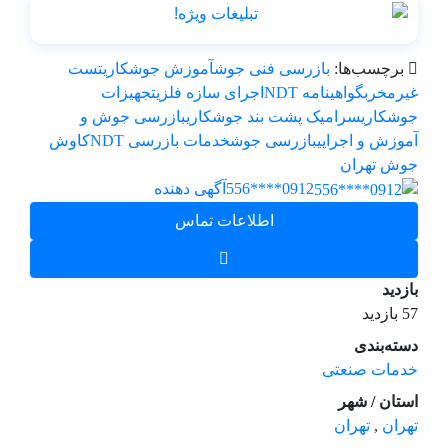
برچسب‌ها:
بازرسی فنی جوش
آموزش جوشکاری
تست
غیرمخرب
گواهینامه NDT
اجرای سازه فلزی
تجهیزات
جوشکاری
سرامیک پشت بند جوشکاری
بازرسی جوش و
آموزش و اجرایی
بازرسی جوش
خدمات بازرسی NDT
کاوش
جوش تهران
0912****556
آگهی دهنده
اطلاعات تماس
بازدید
57 بازدید
دسته‌بندی
خدمات صنعتی
استان / شهر
تهران
,
تهران