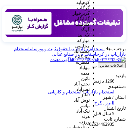
کوهپایه
گرگاب
گزبرخوار
گلپایگان
گلدشت
گوگد
لای بید
مبارکه
مجلسی
برچسب‌ها:
استخدام بازاریاب با حقوق ثابت و پورسانت
استخدام
محمدآباد
بازاریاب در کرج
استخدام در صنایع غذایی
مشکات
0935****409
آگهی دهنده
منظریه
اطلاعات تماس
مهاباد
میمه
بازدید
نائین
1266 بازدید
نجف آباد
دسته‌بندی
نصرآباد
استخدام بازاریاب
استخدام و کاریابی
نطنز
استان / شهر
نوش آباد
البرز
,
کرج
نیاسر
تاریخ انتشار
نیک آباد
5 سال قبل
هرند
شماره ثابت
ورزنه
02634462935
ورنامخواست