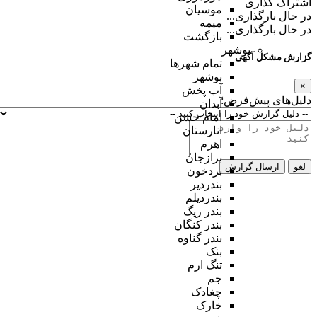
اشتراک گذاری
موسیان
در حال بارگذاری...
میمه
در حال بارگذاری...
بازگشت
بوشهر
گزارش مشکل آگهی
تمام شهر‌ها
بوشهر
×
آب پخش
دلیل‌های پیش‌فرض:
آبدان
امام حسن
انارستان
اهرم
برازجان
لغو
ارسال گزارش
بردخون
بندردیر
بندردیلم
بندر ریگ
بندر کنگان
بندر گناوه
بنک
تنگ ارم
جم
چغادک
خارک