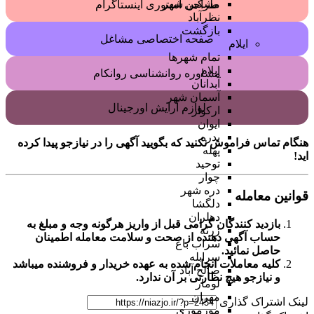
مشکین شهر
طراحی استوری اینستاگرام
نظرآباد
بازگشت
صفحه اختصاصی مشاغل
ایلام
تمام شهر‌ها
ایلام
مشاوره روانشناسی روانکام
آبدانان
آسمان شهر
لوازم آرایش اورجینال
ارکواز
ایوان
بدره
هنگام تماس فراموش نکنید که بگویید آگهی را در
نیازجو
پیدا کرده
پهله
اید!
توحید
چوار
دره شهر
قوانین معامله
دلگشا
دهلران
بازدید کنندگان گرامی قبل از واریز هرگونه وجه و مبلغ به
زرنه
حساب آگهی دهنده از صحت و سلامت معامله اطمینان
سراب باغ
حاصل نمائید.
سرابله
کلیه معاملات انجام شده به عهده خریدار و فروشنده میباشد
صالح آباد
و نیازجو هیچ نظارتی بر آن ندارد.
لومار
مهران
لینک اشتراک گذاری
مورموری