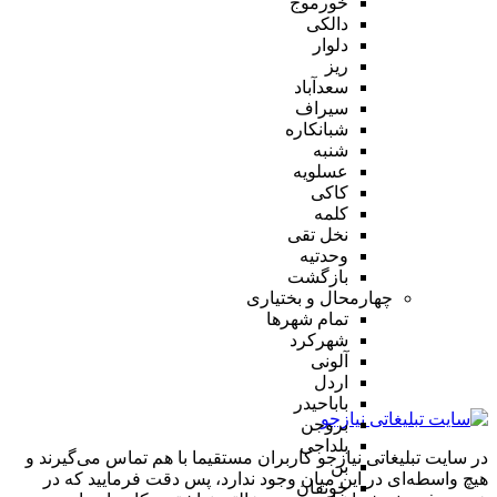
خورموج
دالکی
دلوار
ریز
سعدآباد
سیراف
شبانکاره
شنبه
عسلویه
کاکی
کلمه
نخل تقی
وحدتیه
بازگشت
چهارمحال و بختیاری
تمام شهر‌ها
شهرکرد
آلونی
اردل
باباحیدر
بروجن
بلداجی
در سایت تبلیغاتی نیازجو کاربران مستقیما با هم تماس می‌گیرند و
بن
هیچ واسطه‌ای در این میان وجود ندارد، پس دقت فرمایید که در
جونقان