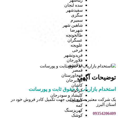
زیباشهر
سده لنجان
سفیدشهر
سگزی
سمیرم
شاهین شهر
شهرضا
طالخونچه
عسگران
علویجه
فرخی
فریدونشهر
فلاورجان
فولادشهر
قمصر
قهجاورستان
توضیحات آگهی
قهدیرجان
کاشان
استخدام بازاریاب با حقوق ثابت و پورسانت
کرکوند
کلیشاد و سودرجان
یک شرکت معتبر صنایع‌ غذایی جهت تکمیل کادر فروش خود در
کمشچه
استان البرز
کمه
کهریزسنگ
09354206409
کوشک